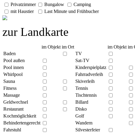
Privatzimmer
Bungalow
Camping
mit Haustier
Last Minute und Frühbucher
zur Landkarte
im Objekt
im Ort
im Objekt
im 
Baden
TV
Pool außen
Sat-TV
Pool innen
Kinderspielplatz
Whirlpool
Fahrradverleih
Sauna
Skiverleih
Fitness
Tennis
Massage
Tischtennis
Geldwechsel
Billard
Restaurant
Disko
Kochmöglichkeit
Golf
Behindertengerecht
Wandern
Fahrstuhl
Silvesterfeier