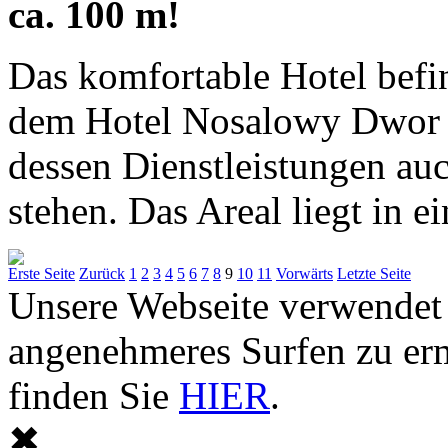
ca. 100 m!
Das komfortable Hotel befi
dem Hotel Nosalowy Dwor 
dessen Dienstleistungen au
stehen. Das Areal liegt in e
Erste Seite
Zurück
1
2
3
4
5
6
7
8
9
10
11
Vorwärts
Letzte Seite
Unsere Webseite verwendet
angenehmeres Surfen zu er
finden Sie
HIER
.
✖