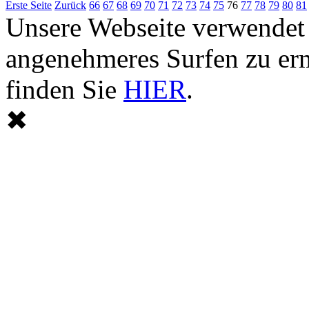
Erste Seite
Zurück
66
67
68
69
70
71
72
73
74
75
76
77
78
79
80
81
Unsere Webseite verwendet
angenehmeres Surfen zu er
finden Sie
HIER
.
✖