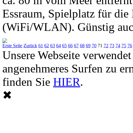
ca. 80 m vom Meer entfernt.
Essraum, Spielplatz für die
(WiFi/WLAN). Günstig auch 
Erste Seite
Zurück
61
62
63
64
65
66
67
68
69
70
71
72
73
74
75
76
Unsere Webseite verwendet
angenehmeres Surfen zu er
finden Sie
HIER
.
✖