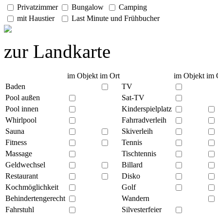
Privatzimmer
Bungalow
Camping
mit Haustier
Last Minute und Frühbucher
zur Landkarte
im Objekt
im Ort
im Objekt
im 
Baden
TV
Pool außen
Sat-TV
Pool innen
Kinderspielplatz
Whirlpool
Fahrradverleih
Sauna
Skiverleih
Fitness
Tennis
Massage
Tischtennis
Geldwechsel
Billard
Restaurant
Disko
Kochmöglichkeit
Golf
Behindertengerecht
Wandern
Fahrstuhl
Silvesterfeier