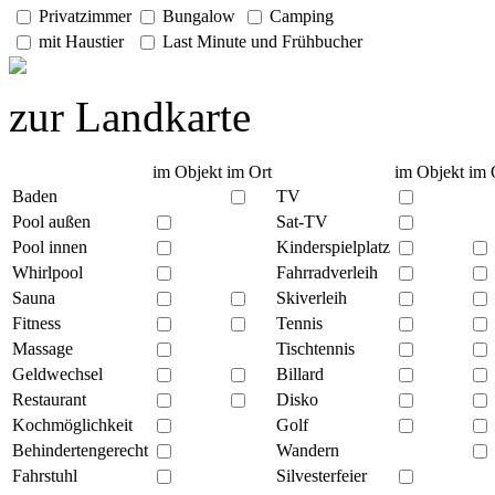
Privatzimmer
Bungalow
Camping
mit Haustier
Last Minute und Frühbucher
zur Landkarte
im Objekt
im Ort
im Objekt
im 
Baden
TV
Pool außen
Sat-TV
Pool innen
Kinderspielplatz
Whirlpool
Fahrradverleih
Sauna
Skiverleih
Fitness
Tennis
Massage
Tischtennis
Geldwechsel
Billard
Restaurant
Disko
Kochmöglichkeit
Golf
Behindertengerecht
Wandern
Fahrstuhl
Silvesterfeier