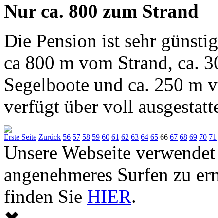
Nur ca. 800 zum Strand
Die Pension ist sehr günstig
ca 800 m vom Strand, ca. 3
Segelboote und ca. 250 m 
verfügt über voll ausgestatt
Erste Seite
Zurück
56
57
58
59
60
61
62
63
64
65
66
67
68
69
70
71
Unsere Webseite verwendet
angenehmeres Surfen zu er
finden Sie
HIER
.