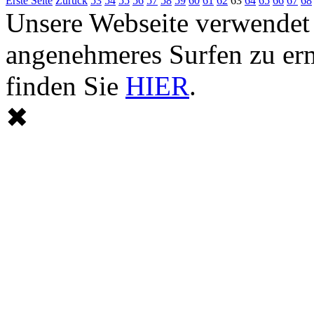
Erste Seite
Zurück
53
54
55
56
57
58
59
60
61
62
63
64
65
66
67
68
Unsere Webseite verwendet
angenehmeres Surfen zu er
finden Sie
HIER
.
✖