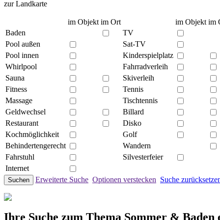
zur Landkarte
im Objekt
im Ort
im Objekt
im 
Baden
TV
Pool außen
Sat-TV
Pool innen
Kinderspielplatz
Whirlpool
Fahrradverleih
Sauna
Skiverleih
Fitness
Tennis
Massage
Tischtennis
Geldwechsel
Billard
Restaurant
Disko
Kochmöglichkeit
Golf
Behindertengerecht
Wandern
Fahrstuhl
Silvesterfeier
Internet
Erweiterte Suche
Optionen verstecken
Suche zurücksetze
Suchen
Ihre Suche zum Thema Sommer & Baden e