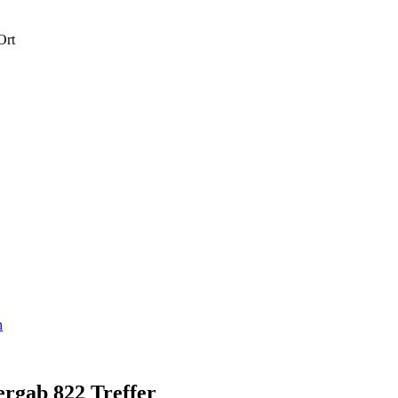
Ort
n
rgab 822 Treffer