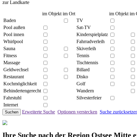
zur Landkarte
im Objekt
im Ort
im Objekt
im 
Baden
TV
Pool außen
Sat-TV
Pool innen
Kinderspielplatz
Whirlpool
Fahrradverleih
Sauna
Skiverleih
Fitness
Tennis
Massage
Tischtennis
Geldwechsel
Billard
Restaurant
Disko
Kochmöglichkeit
Golf
Behindertengerecht
Wandern
Fahrstuhl
Silvesterfeier
Internet
Erweiterte Suche
Optionen verstecken
Suche zurücksetze
Suchen
Ihre Suche nach der Region Ostsee Mitte e