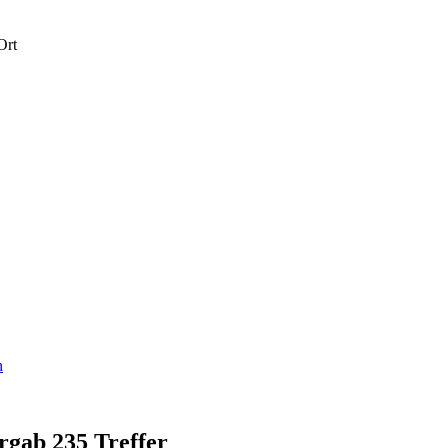
Ort
n
rgab 235 Treffer