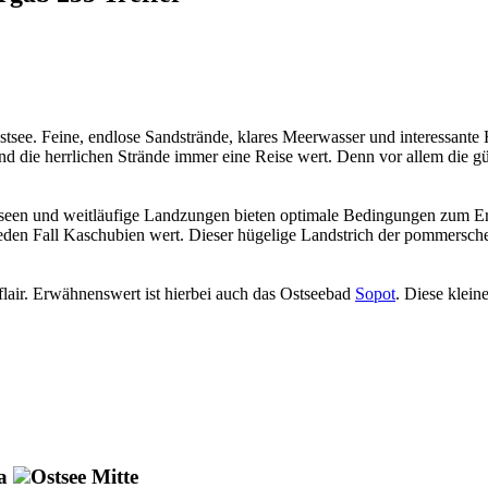
e Ostsee. Feine, endlose Sandstrände, klares Meerwasser und interessa
d die herrlichen Strände immer eine Reise wert. Denn vor allem die gün
enseen und weitläufige Landzungen bieten optimale Bedingungen zum E
jeden Fall Kaschubien wert. Dieser hügelige Landstrich der pommersche
flair. Erwähnenswert ist hierbei auch das Ostseebad
Sopot
. Diese klein
a
Ostsee Mitte