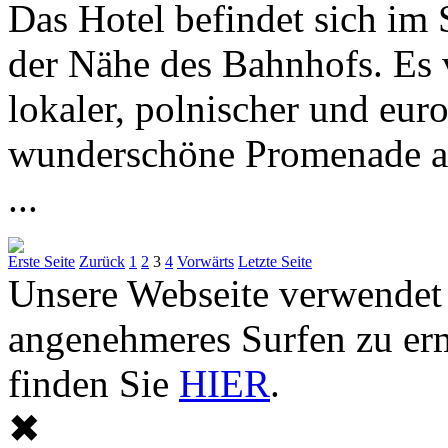
Das Hotel befindet sich im 
der Nähe des Bahnhofs. Es v
lokaler, polnischer und eur
wunderschöne Promenade am 
...
Erste Seite
Zurück
1
2
3
4
Vorwärts
Letzte Seite
Unsere Webseite verwendet
angenehmeres Surfen zu er
finden Sie
HIER
.
✖