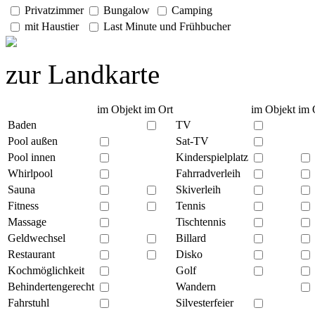
Privatzimmer
Bungalow
Camping
mit Haustier
Last Minute und Frühbucher
zur Landkarte
im Objekt
im Ort
im Objekt
im 
Baden
TV
Pool außen
Sat-TV
Pool innen
Kinderspielplatz
Whirlpool
Fahrradverleih
Sauna
Skiverleih
Fitness
Tennis
Massage
Tischtennis
Geldwechsel
Billard
Restaurant
Disko
Kochmöglichkeit
Golf
Behindertengerecht
Wandern
Fahrstuhl
Silvesterfeier