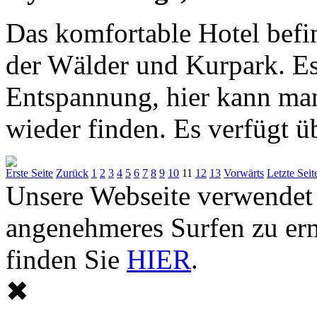
Das komfortable Hotel befin
der Wälder und Kurpark. Es 
Entspannung, hier kann ma
wieder finden. Es verfügt üb
Erste Seite
Zurück
1
2
3
4
5
6
7
8
9
10
11
12
13
Vorwärts
Letzte Seit
Unsere Webseite verwendet
angenehmeres Surfen zu er
finden Sie
HIER
.
✖