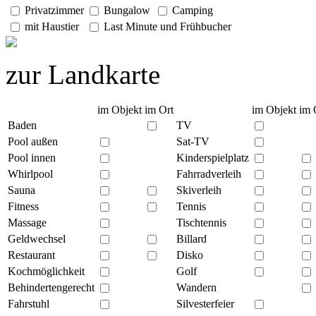
Privatzimmer
Bungalow
Camping
mit Haustier
Last Minute und Frühbucher
zur Landkarte
im Objekt
im Ort
im Objekt
im 
Baden
TV
Pool außen
Sat-TV
Pool innen
Kinderspielplatz
Whirlpool
Fahrradverleih
Sauna
Skiverleih
Fitness
Tennis
Massage
Tischtennis
Geldwechsel
Billard
Restaurant
Disko
Kochmöglichkeit
Golf
Behindertengerecht
Wandern
Fahrstuhl
Silvesterfeier