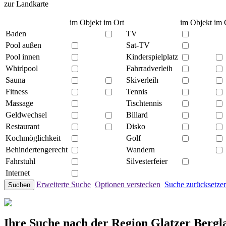
zur Landkarte
im Objekt
im Ort
im Objekt
im 
Baden
TV
Pool außen
Sat-TV
Pool innen
Kinderspielplatz
Whirlpool
Fahrradverleih
Sauna
Skiverleih
Fitness
Tennis
Massage
Tischtennis
Geldwechsel
Billard
Restaurant
Disko
Kochmöglichkeit
Golf
Behindertengerecht
Wandern
Fahrstuhl
Silvesterfeier
Internet
Erweiterte Suche
Optionen verstecken
Suche zurücksetze
Suchen
Ihre Suche nach der Region Glatzer Bergl