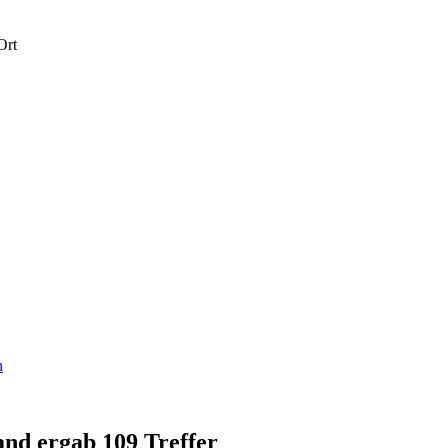
Ort
n
and ergab 109 Treffer