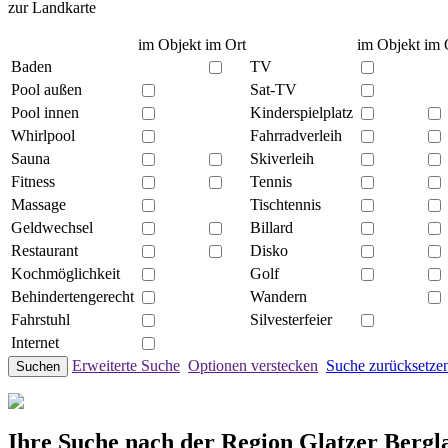
zur Landkarte
im Objekt
im Ort
im Objekt
im 
Baden
TV
Pool außen
Sat-TV
Pool innen
Kinderspielplatz
Whirlpool
Fahrradverleih
Sauna
Skiverleih
Fitness
Tennis
Massage
Tischtennis
Geldwechsel
Billard
Restaurant
Disko
Kochmöglichkeit
Golf
Behindertengerecht
Wandern
Fahrstuhl
Silvesterfeier
Internet
Erweiterte Suche
Optionen verstecken
Suche zurücksetze
Suchen
Ihre Suche nach der Region Glatzer Bergl