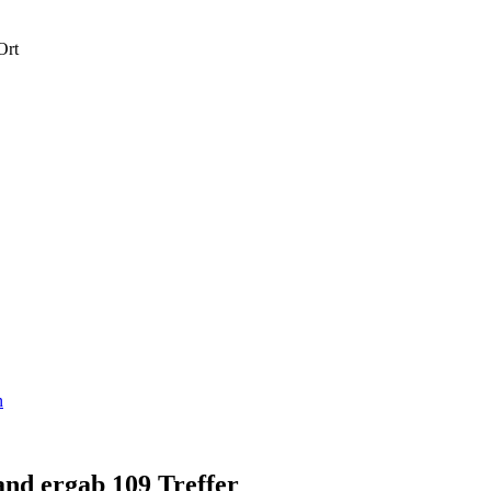
Ort
n
and ergab 109 Treffer