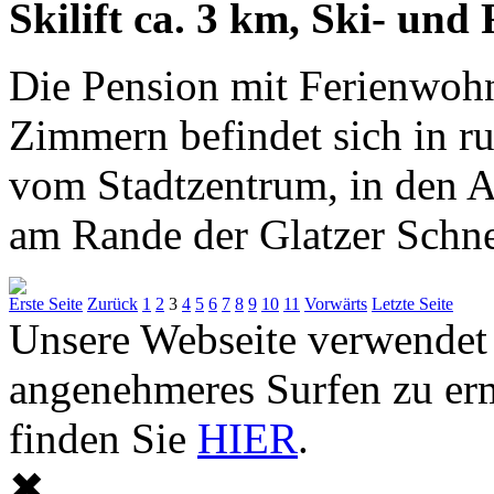
Skilift ca. 3 km, Ski- und
Die Pension mit Ferienwohn
Zimmern befindet sich in r
vom Stadtzentrum, in den A
am Rande der Glatzer Schnee
Erste Seite
Zurück
1
2
3
4
5
6
7
8
9
10
11
Vorwärts
Letzte Seite
Unsere Webseite verwendet
angenehmeres Surfen zu er
finden Sie
HIER
.
✖