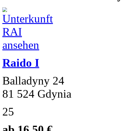
Raido I
Balladyny 24
81 524 Gdynia
25
ab 16.50 €