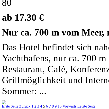
80
ab 17.30 €
Nur ca. 700 m vom Meer, 
Das Hotel befindet sich na
Yachthafens, nur ca. 700 m
Restaurant, Café, Konferen
Grillmöglichkeit und Inte
Sommer: ...
Erste Seite
Zurück
1
2
3
4
5
6
7
8
9
10
Vorwärts
Letzte Seite