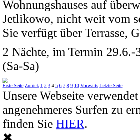
Wohnungshauses auf überwa
Jetlikowo, nicht weit vom s
Sie verfügt über Terrasse, G
2 Nächte, im Termin 29.6.-
(Sa-Sa)
Erste Seite
Zurück
1
2
3
4
5
6
7
8
9
10
Vorwärts
Letzte Seite
Unsere Webseite verwendet
angenehmeres Surfen zu er
finden Sie
HIER
.
✖