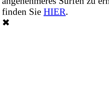
angenehmeres Surfen zu er
finden Sie
HIER
.
✖