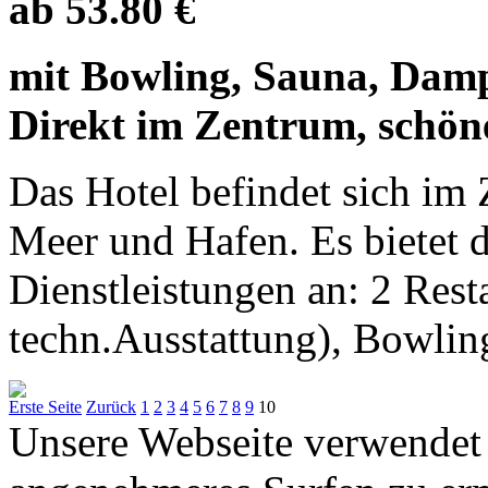
ab 53.80 €
mit Bowling, Sauna, Damp
Direkt im Zentrum, schön
Das Hotel befindet sich im
Meer und Hafen. Es bietet 
Dienstleistungen an: 2 Res
techn.Ausstattung), Bowling
Erste Seite
Zurück
1
2
3
4
5
6
7
8
9
10
Unsere Webseite verwendet