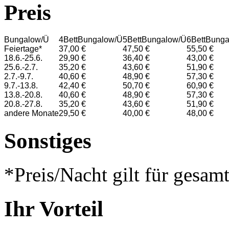
Preis
Bungalow/Ü
4BettBungalow/Ü
5BettBungalow/Ü
6BettBung
Feiertage*
37,00 €
47,50 €
55,50 €
18.6.-25.6.
29,90 €
36,40 €
43,00 €
25.6.-2.7.
35,20 €
43,60 €
51,90 €
2.7.-9.7.
40,60 €
48,90 €
57,30 €
9.7.-13.8.
42,40 €
50,70 €
60,90 €
13.8.-20.8.
40,60 €
48,90 €
57,30 €
20.8.-27.8.
35,20 €
43,60 €
51,90 €
andere Monate
29,50 €
40,00 €
48,00 €
Sonstiges
*Preis/Nacht gilt für gesam
Ihr Vorteil