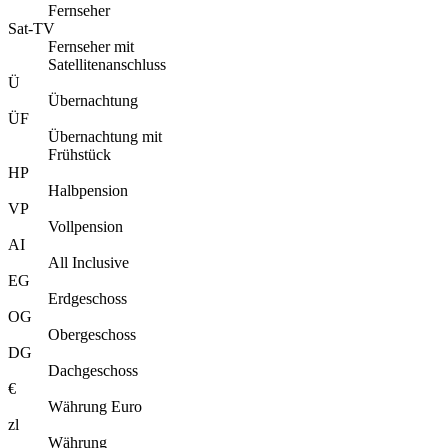
Fernseher
Sat-TV
Fernseher mit
Satellitenanschluss
Ü
Übernachtung
ÜF
Übernachtung mit
Frühstück
HP
Halbpension
VP
Vollpension
AI
All Inclusive
EG
Erdgeschoss
OG
Obergeschoss
DG
Dachgeschoss
€
Währung Euro
zl
Währung