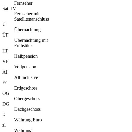
Fernseher
Sat-TV
Fernseher mit
Satellitenanschluss
Ü
Übernachtung
ÜF
Übernachtung mit
Frühstück
HP
Halbpension
VP
Vollpension
AI
All Inclusive
EG
Erdgeschoss
OG
Obergeschoss
DG
Dachgeschoss
€
Währung Euro
zl
Währung