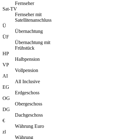
Fernseher
Sat-TV
Fernseher mit
Satellitenanschluss
Ü
Übernachtung
ÜF
Übernachtung mit
Frühstück
HP
Halbpension
VP
Vollpension
AI
All Inclusive
EG
Erdgeschoss
OG
Obergeschoss
DG
Dachgeschoss
€
Währung Euro
zl
Währung