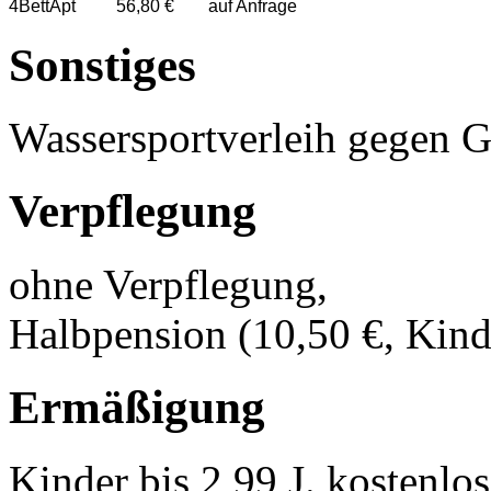
4BettApt
56,80 €
auf Anfrage
Sonstiges
Wassersportverleih gegen 
Verpflegung
ohne Verpflegung,
Halbpension (10,50 €, Kinde
Ermäßigung
Kinder bis 2,99 J. kostenlos