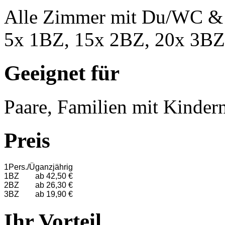
Alle Zimmer mit Du/WC &
5x 1BZ, 15x 2BZ, 20x 3BZ
Geeignet für
Paare, Familien mit Kinder
Preis
1Pers./Ü
ganzjährig
1BZ
ab 42,50 €
2BZ
ab 26,30 €
3BZ
ab 19,90 €
Ihr Vorteil