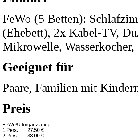
FeWo (5 Betten): Schlafzi
(Ehebett), 2x Kabel-TV, D
Mikrowelle, Wasserkocher, 
Geeignet für
Paare, Familien mit Kinder
Preis
FeWo/Ü für
ganzjährig
1 Pers.
27,50 €
2 Pers.
38,00 €